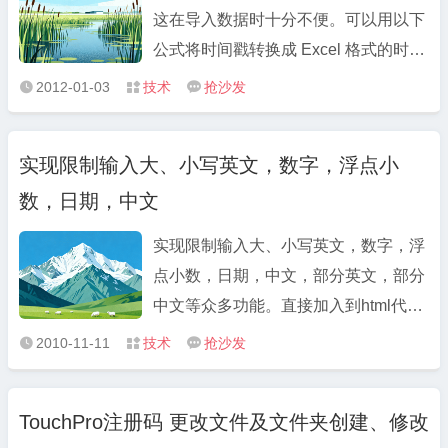
这在导入数据时十分不便。可以用以下
公式将时间戳转换成 Excel 格式的时
间： =(x+8*3600)/86400+70*365+19
2012-01-03
技术
抢沙发



其中x为时间戳的单元格，8*3600 中的
8 为中国的时区。然后将公式单元格设
实现限制输入大、小写英文，数字，浮点小
置为日期时间格式即可。转换结果如下
数，日期，中文
图： 这个公式的原理：Excel ...
实现限制输入大、小写英文，数字，浮
点小数，日期，中文，部分英文，部分
中文等众多功能。直接加入到html代码
中即可使用。 function regInput(obj,
2010-11-11
技术
抢沙发



reg, inputStr) { var docSel =
document.selection.createRange() if
TouchPro注册码 更改文件及文件夹创建、修改
(docSel.parentElement().tagName !=