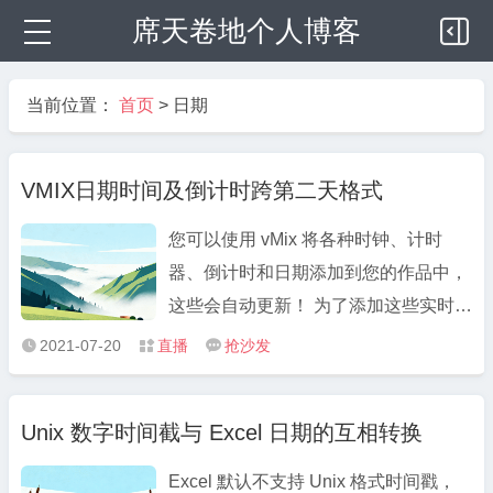
席天卷地个人博客
当前位置：
首页
>
日期
VMIX日期时间及倒计时跨第二天格式
您可以使用 vMix 将各种时钟、计时
器、倒计时和日期添加到您的作品中，
这些会自动更新！ 为了添加这些实时元
素之一，您需要遵循正确的语法 –
2021-07-20
直播
抢沙发



{0:DATETIMESTRING} 如果您不理
解，请不要担心，因为我们在此页面上
Unix 数字时间截与 Excel 日期的互相转换
提供了大量示例，您可以使用它们并适
应您的生产！有关您可以在时间 ...
Excel 默认不支持 Unix 格式时间戳，