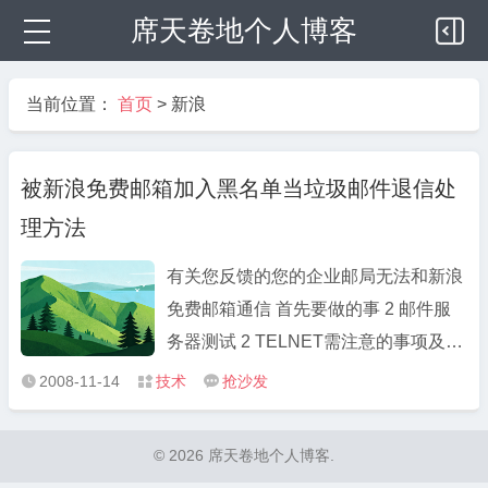
席天卷地个人博客
当前位置：
首页
>
新浪
被新浪免费邮箱加入黑名单当垃圾邮件退信处
理方法
有关您反馈的您的企业邮局无法和新浪
免费邮箱通信 首先要做的事 2 邮件服
务器测试 2 TELNET需注意的事项及格
式 2 国际黑名单查询 3 域名及IP信息查
2008-11-14
技术
抢沙发



询 3 新浪返回错误信息说明及解决方法
3 备注 4 关于反向域名解析 4 完整的
© 2026 席天卷地个人博客.
MX记录 4 一个例子：服务器日志说明