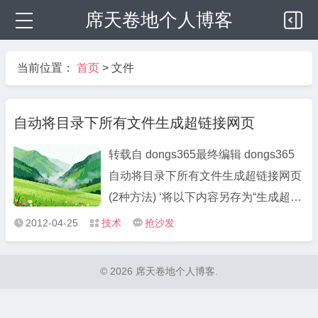
席天卷地个人博客
当前位置：
首页
>
文件
自动将目录下所有文件生成超链接网页
转载自 dongs365最终编辑 dongs365
自动将目录下所有文件生成超链接网页
(2种方法) ‘将以下内容另存为“生成超链
接.bat ”： ‘在C盘新建一个名为kk文件
2012-04-25
技术
抢沙发



夹，kk文件夹内再新建
k1.htm,k2.htm,k3.htm。 代码1：
© 2026 席天卷地个人博客.
================================
...