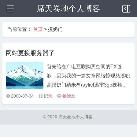
席天卷地个人博客
当前位置：
首页
>
摸奶门
网站更换服务器了
首先给在广电互联购买空间的TX道
歉，因为我的一篇文章网络惊现慈溪职
高摸奶门纳米盘rayfiel迅雷3gp视频下
载 在线观看 ，导致了整个服务器被关
2009-07-04
记录
抢沙发



停一天。 百度或者GG一下，网络上铺
天盖地的都是这个报道，包括163，
© 2026 席天卷地个人博客.
sohu都有相关新闻， 我一无下载地
址，二不涉及黄色图片和政治，就一个