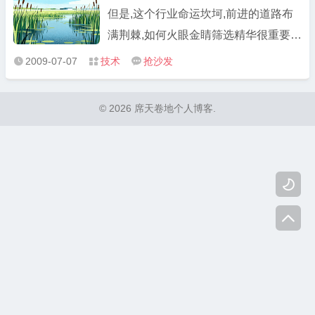
但是,这个行业命运坎坷,前进的道路布
满荆棘,如何火眼金睛筛选精华很重要.
不过我认为在入行之前,先全面了解域名
2009-07-07
技术
抢沙发



的相关知识更为迫切,故我收集了一些资
料并加以分析,希望对新手有所帮助,老
© 2026 席天卷地个人博客.
鸟也可以参考.入行不在乎早晚,只在于
自己的头脑,把握时代脉搏,掌 ...

