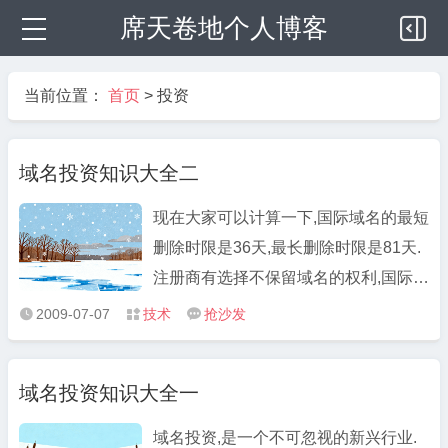
席天卷地个人博客
当前位置：
首页
>
投资
域名投资知识大全二
现在大家可以计算一下,国际域名的最短
删除时限是36天,最长删除时限是81天.
注册商有选择不保留域名的权利,国际域
名可以直接进入删除期,所以删除的时间
2009-07-07
技术
抢沙发



相差是比较大的.那么那么具体删除的时
间呢？精确删除时间现在也说不清楚，
域名投资知识大全一
带有很大的随机性，但也存在着一些普
遍规律。例如，国际域名 ...
域名投资,是一个不可忽视的新兴行业.