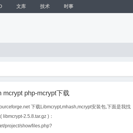
O
文库
技术
时事
h mcrypt php-mcrypt下载
.sourceforge.net 下载Libmcrypt,mhash,mcrypt安装包,下面是我找
net/project/showfiles.php?