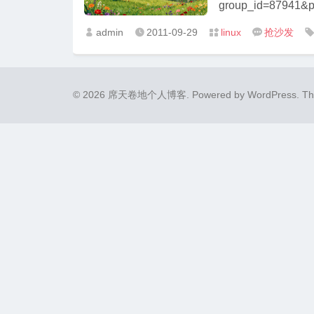
group_id=87941&packag
2.6.8.tar.gz ...
admin
2011-09-29
linux
抢沙发




扩展
© 2026 席天卷地个人博客.
Powered by
WordPress
. T