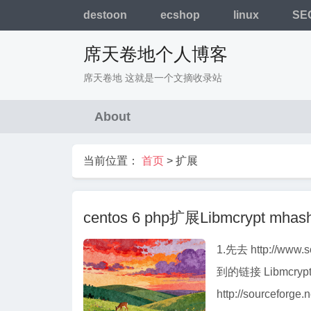
destoon
ecshop
linux
SE
席天卷地个人博客
席天卷地 这就是一个文摘收录站
About
当前位置：
首页
>
扩展
centos 6 php扩展Libmcrypt mhas
1.先去 http://www
到的链接 Libmcrypt( libmcrypt-2.5.8.tar.gz )：
http://sourceforge.