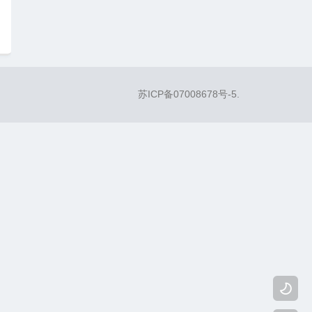
苏ICP备07008678号-5
.
