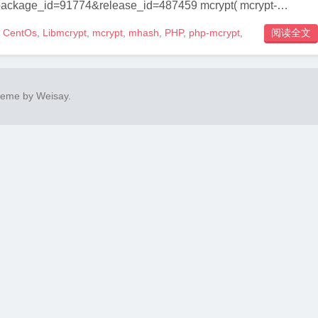
e_id=91774&release_id=487459 mcrypt( mcrypt-
CentOs
,
Libmcrypt
,
mcrypt
,
mhash
,
PHP
,
php-mcrypt
,
阅读全文

heme by
Weisay
.