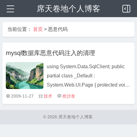
席天卷地个人博客
当前位置：
首页
>
恶意代码
mysql数据库恶意代码注入的清理
using System.Data.SqlClient; public
partial class _Default :
System.Web.UI.Page { protected void
Page_Load(object sender, EventArgs
2009-11-27
技术
抢沙发



e) { } string dataName = ""; string
tableName = ""; string datafield = "";
© 2026 席天卷地个人博客.
string S_str = ""; string R ...