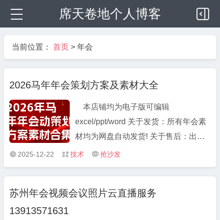
席天卷地个人博客
当前位置：
首页
>
年会
2026马年年会策划方案及素材大全
本店铺均为电子版可编辑
excel/ppt/word 关于发货：所有年会素
材均为网盘自动发货! 关于售后：出售
商品均为可复制性，不支持退换货!非实
2025-12-22
技术
抢沙发



物，不发快递! 关于模板：本店仅出售
模板，不提供任何免费修改服务
苏州年会视频会议照片云直播服务
excel/ppt文件的编辑修改需使用电脑，
13913571631
平板、手机暂不支 ...