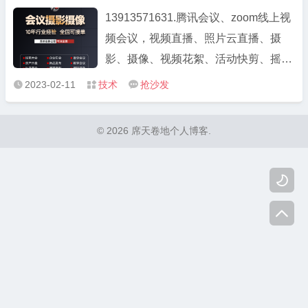
13913571631.腾讯会议、zoom线上视
频会议，视频直播、照片云直播、摄
影、摄像、视频花絮、活动快剪、摇
臂、航拍，招商大会、企业年会、医学
2023-02-11
技术
抢沙发



会议、房产开盘、新品发布、教学会
议、生日宴会、课程录制、培训活动。
© 2026 席天卷地个人博客.
10年行业经验服务过多家知名企业，如
华为，微软，顺风，肯德基等，苏州实

体 ...
