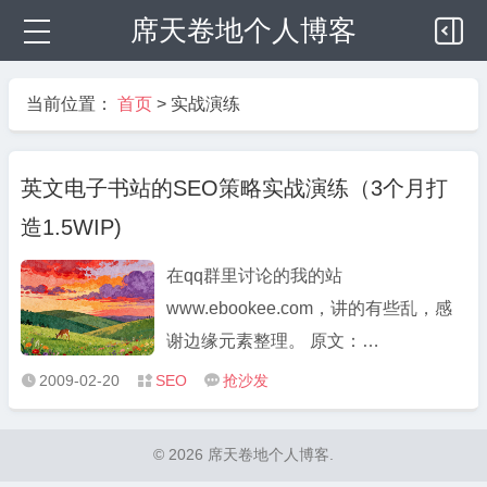
席天卷地个人博客
当前位置：
首页
>
实战演练
英文电子书站的SEO策略实战演练（3个月打
造1.5WIP)
在qq群里讨论的我的站
www.ebookee.com，讲的有些乱，感
谢边缘元素整理。 原文：
http://www.zixishi.net/bbs/viewthread.php
2009-02-20
SEO
抢沙发



tid=648&pid=936&page=1&extra=page%
英文电子书站的SEO策略实战演练（3
© 2026 席天卷地个人博客.
个月打造1.5WIP) 前言：一个普通的草