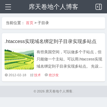
席天卷地个人博客
当前位置：
首页
>
子目录
.htaccess实现域名绑定到子目录实现多站点
有些美国空间，可以做多个子站点，但
只能做一个主站。可以用.htaccess实现
域名绑定到子目录实现多站点。 先设置
停靠域将各域名绑定到主机，然后新建
2012-02-18
技术
抢沙发



目录directory，再编辑根目录下的隐藏
文件.htaccess，添加如下规则： 根目
© 2026 席天卷地个人博客.
录下的.htaccess # BEGIN Multisite
<IfModule mod_r ...