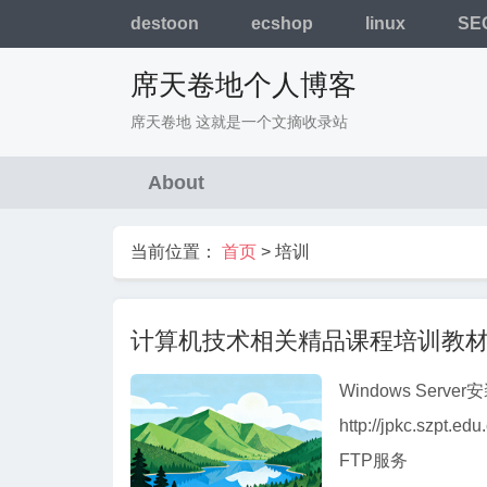
destoon
ecshop
linux
SE
席天卷地个人博客
席天卷地 这就是一个文摘收录站
About
当前位置：
首页
>
培训
计算机技术相关精品课程培训教
Windows Serv
http://jpkc.sz
FTP服务