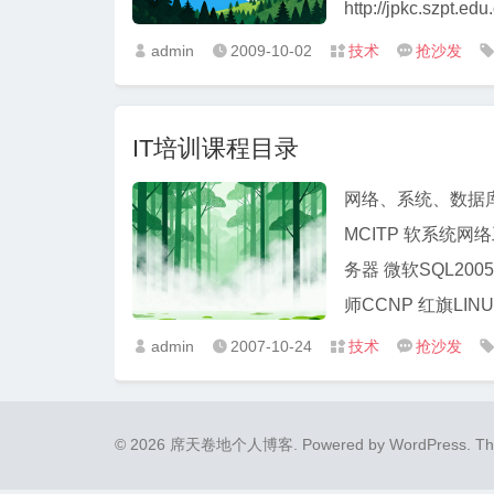
http://jpkc.szp
...
admin
2009-10-02
技术
抢沙发




IT培训课程目录
网络、系统、数据库类 M
MCITP 软系统
务器 微软SQL20
师CCNP 红旗LINUX 
admin
2007-10-24
技术
抢沙发




© 2026 席天卷地个人博客.
Powered by
WordPress
. T