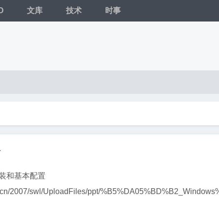
O
文库
技术
时事
材
er安装和基本配置
pt.edu.cn/2007/swl/UploadFiles/ppt/%B5%DA05%BD%B