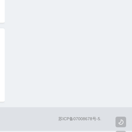
indows%20Server%B0%B2%D7%B0%BA%CD%B
苏ICP备07008678号-5
.
