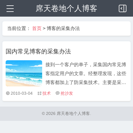
席天卷地个人博客
当前位置：
首页
>
博客的采集办法
国内常见博客的采集办法
接到一个客户的单子，采集国内常见博
客指定用户的文章。经整理发现，这些
博客都加上了防采集技术。主要是采用
隐藏或者Js获取文章列表、内容采用多
2010-03-04
技术
抢沙发



模板防采集技术等。 以下是一些解决办
法。 一，搜狐博客的列表获取办法 防
© 2026 席天卷地个人博客.
采集技术：列表采集JS调用，无法直接
获取到列表 真实链接：http:/ ...