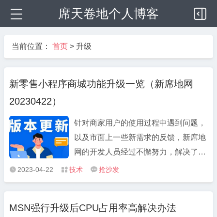
席天卷地个人博客
当前位置：
首页
>
升级
新零售小程序商城功能升级一览（新席地网
20230422）
​针对商家用户的使用过程中遇到问题，
以及市面上一些新需求的反馈，新席地
网的开发人员经过不懈努力，解决了一
些已知问题，并增加了不少新的功能，
2023-04-22
技术
抢沙发



期待各商家在后台发现惊喜。 本次更新
比较多，预计全部阅读完需要10分钟。
MSN强行升级后CPU占用率高解决办法
更新汇总 调整：插件商品结构； 新