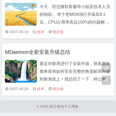
增：DIY表单增加起订天数 ...
今天，经过微软客服华小姐及技术人员
的协助， 终于把MSN强行升级后8.1
后，CPU占用率高达100%的问题解决
了。 下面提供微软技术人员给出的解决
2007-09-19
技术
抢沙发



办法总结如下： 1、检查是否为官方网
站下载0178版windows live 8.1 2、检
MDaemon全新安装升级总结
查是否安装插件（个人备注说明：例如
Msnshell启用照片幻灯片更换功能也 ...
最近对邮局进行了全新升级，很多朋友

都来咨询如何安全完整的将老邮局升级
到新系统上！我总结了一下，特公布出

来与大家分享。因为最近自己用的机器
2007-08-24
技术
抢沙发



上网速度慢，所以耽搁了好长时间，还
望苦苦等待我教程的朋友能够见谅！ 以
© 2026 席天卷地个人博客.
下是我的升级步骤安排： 1、备份原邮