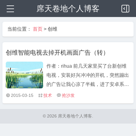
席天卷地个人博客
当前位置：
首页
>
创维
创维智能电视去掉开机画面广告（转）
作者：rihua 前几天家里买了台新创维
电视，安装好兴冲冲的开机，突然蹦出
的广告让我心凉了半截，进了安卓系
统，发现啥都没有，不能自己装软件，
2015-03-15
技术
抢沙发



只能从那只有不到20款软件的破商店里
下载，更可恶的是这广告还两天一换，
© 2026 席天卷地个人博客.
后台自动升级，这是为什么呢？我买的
电视，凭啥你就能远程控制随便往 ...