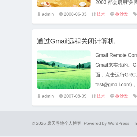
2003 都会启用“关
admin
2008-06-03
技术
抢沙发




通过Gmail远程关闭计算机
Gmail Remo
Gmail来实现的。G
面，点击运行GRC.e
test@gmail.com)
admin
2007-08-09
技术
抢沙发




© 2026 席天卷地个人博客.
Powered by
WordPress
. T