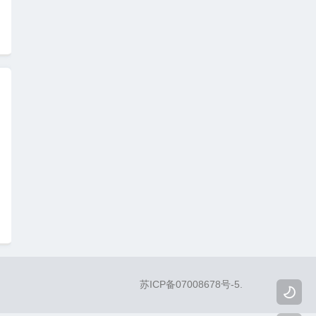
苏ICP备07008678号-5
.
